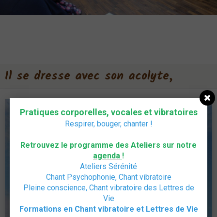
Il se dresse avec son acolyte,
ATELIERS CHANT
Interventions
Pratiques corporelles, vocales et vibratoires
ANIMATIONS
Respirer, bouger,
chanter
!
HOME STUDIO
Retrouvez le programme des Ateliers sur notre
Ressources
agenda
!
Ateliers Sérénité
Album
Chant Psychophonie, Chant vibratoire
Pleine conscience, Chant vibratoire des Lettres de
Vidéos
Vie
Formations en Chant vibratoire et Lettres de Vie
AGENDA