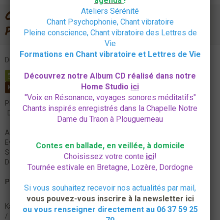
agenda
!
Ateliers Sérénité
Chant prénatal individuel à
Chant Psychophonie, Chant vibratoire
Plouguerneau ou en Ligne
Pleine conscience, Chant vibratoire des Lettres de
Vie
Formations en Chant vibratoire et Lettres de Vie
Du 09/09/2021
au 15/07/2022
de 09:30
à 17:30
Découvrez notre Album CD réalisé dans notre
AJOUTER AU CALENDRIER
Home Studio
ici
MERCI DE RÉSERVER PAR MAIL OU TÉLÉPHONE
"Voix en Résonance, voyages sonores méditatifs"
Plouguerneau ou en Ligne
45€ - Cartes 5 séances 195€
Chants inspirés enregistrés dans la Chapelle Notre
Durée : 1h15
Dame du Traon à Plouguerneau
Accueillir la vie en chantant!
Eveil corporel et vocal, vocalises, chansons
Contes en ballade, en veillée, à domicile
Sons graves pour accompagner la période du travail
Choisissez votre conte
ici
!
Dès le début de la grossesse, un accompagnement sur mesure
Tournée estivale en Bretagne, Lozère, Dordogne
Prévoir chaussures plates et eau
Si vous souhaitez recevoir nos actualités par mail,
vous pouvez-vous inscrire à la newsletter ici
Karine Seban 06 37 59 25 79
ou vous renseigner directement au 06 37 59 25