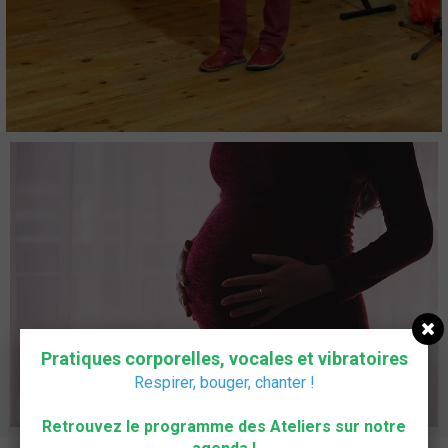
ATELIERS CHANT
Interventions
ANIMATIONS
HOME STUDIO
Ressources
Album
Pratiques corporelles, vocales et vibratoires
Respirer, bouger,
chanter
!
Vidéos
Retrouvez le programme des Ateliers sur notre
AGENDA