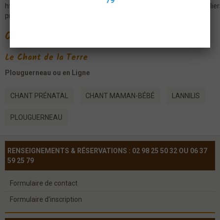
79
https://www.assolechantdelaterre.com/accueil/psychophonie/atelier
prenatal-enfants-familles.html
Organisateur
Le Chant de la Terre
Plouguerneau ou en Ligne
CHANT PRÉNATAL
CHANT MAMAN-BÉBÉ
LANNILIS
PLOUGUERNEAU
RENSEIGNEMENTS & RÉSERVATIONS : 02 98 25 50 32 OU 06 37
59 25 79
Formulaire de contact
Formulaire d'inscription