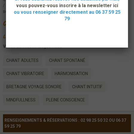
vous pouvez-vous inscrire à la newsletter ici
https://www.assolechantdelaterre.com/accueil/l-arbre-de-vie-
sonore/ateliers/harmonie-corps-voix.html
ou vous renseigner directement au 06 37 59 25
79
Organisateur
Le Chant de la Terre
Vallée du Traon
Plouguerneau
CHANT ADULTES
CHANT SPONTANÉ
CHANT VIBRATOIRE
HARMONISATION
BRETAGNE VOYAGE SONORE
CHANT INTUITIF
MINDFULLNESS
PLEINE CONSCIENCE
RENSEIGNEMENTS & RÉSERVATIONS : 02 98 25 50 32 OU 06 37
59 25 79