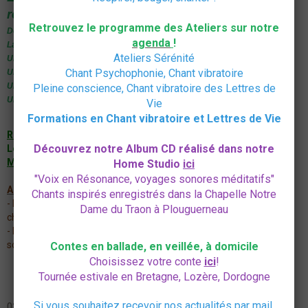
reviennent souvent :
Retrouvez le programme des Ateliers sur notre
Des vibrations dans tout le corps, ça pétille
agenda
!
La sensation d'être à sa place, d'habiter son corps
Ateliers Sérénité
Un recentrage, un retour à soi, une reconnexion à soi, à son être
Chant Psychophonie, Chant vibratoire
Une paix et une unité intérieure
Un moment de plénitude, de gratitude,
Pleine conscience, Chant vibratoire des Lettres de
Un instant de grâce et de communion
Vie
Formations en Chant vibratoire et Lettres de Vie
Renseignements et Inscriptions par téléphone
Découvrez notre Album CD réalisé dans notre
Le nombre de places est limité.
Merci de réserver par téléphone
Home Studio
ici
"Voix en Résonance, voyages sonores méditatifs"
A PREVOIR SUR PLACE :
Chants inspirés enregistrés dans la Chapelle Notre
- Pour une éventuelle pratique en extérieur : vêtement et
Dame du Traon à Plouguerneau
chaussures adaptés (marche et pratique debout)
- Pour la salle, pratiques assises : chaussons/chaussettes, tapis de
sol, eau, de quoi écrire
Contes en ballade, en veillée, à domicile
Choisissez votre conte
ici
!
Tournée estivale en Bretagne, Lozère, Dordogne
Si vous souhaitez recevoir nos actualités par mail,
02 98 25 25 32