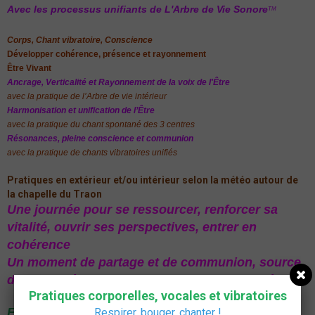
Avec les processus unifiants de L'Arbre de Vie Sonore
TM
Corps, Chant vibra
toire, Con
science
Développer cohérence, présence et rayonnement
Être Vivant
Ancrage, Verticalité et Ray
onnement de la voix de l'Être
avec la pratique de l’Arbre de vie intérieur
Harmonisation et unification de l’Être
avec la pratique du chant spontané des 3 centres
Résonances, pleine conscience et communion
avec la pratique de chants vibratoires unifiés
Pratiques en extérieur et/ou intérieur selon la météo autour de
la chapelle du Traon
Une journée pour se ressourcer, renforcer sa
vitalité, ouvrir ses perspectives, entrer en
cohérence
Un moment de partage et de communion, source
de paix intérieure, de joie, d'amour et d'unité
Pratiques corporelles, vocales et vibratoires
En de fin de stage, les témoignages qui
Respirer, bouger,
chanter
!