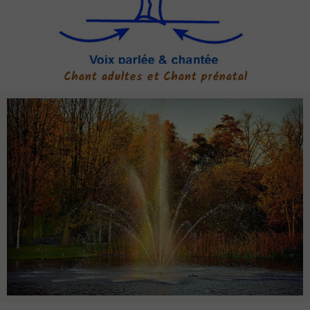
Chant adultes et Chant prénatal
ATELIERS CHANT
ANIMATIONS
HOME STUDIO
Intervenants
Album
Vidéos
AGENDA
Espace Membres