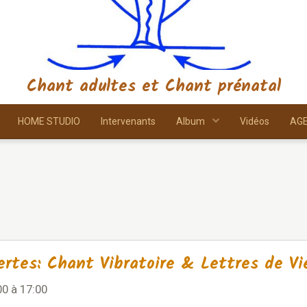
Chant adultes et Chant prénatal
HOME STUDIO
Intervenants
Album
Vidéos
AG
ertes: Chant Vibratoire & Lettres de Vi
00
à 17:00