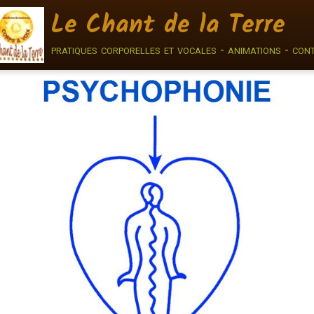
Le Chant de la Terre
pratiques corporelles et vocales - animations - con