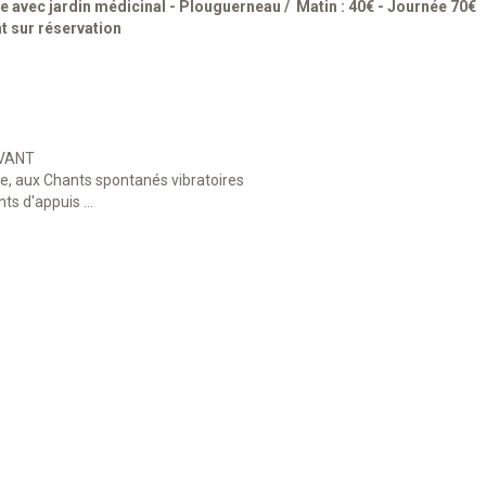
ue avec jardin médicinal - Plouguerneau
Matin : 40€ - Journée 70€
t sur réservation
IVANT
ie, aux Chants spontanés vibratoires
ts d'appuis ...